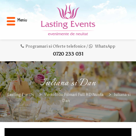
Meniu
Programari si Oferte telefonice /
WhatsApp
0720 233 031
Iuliana si Dan
Lasting Events
>
Portofoliu Filmari Full HD Nunta
>
Iuliana si
Dan