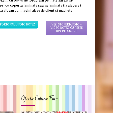
agini
cu 60-70 de fotografii pe material extra-
ere) cu coperta laminata sau nelaminata (la alegere)
ca album cu imagini alese de client si machete
PORTOFOLIU FOTO BOTEZ
VEZI SI OFERTA FOTO +
VIDEO BOTEZ, CU PESTE
10% REDUCERE
Oferta Cabina Foto