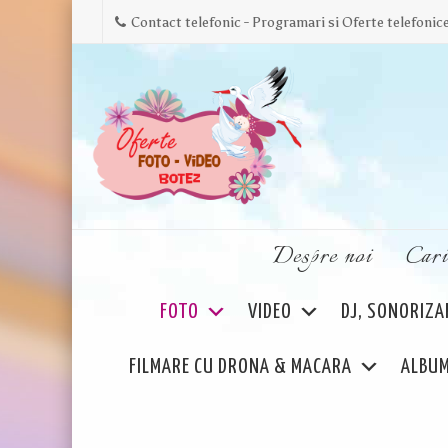
Contact telefonic - Programari si Oferte telefoni
Skip
Despre noi
Cari
to
content
FOTO
VIDEO
DJ, SONORIZAR
FILMARE CU DRONA & MACARA
ALBUM