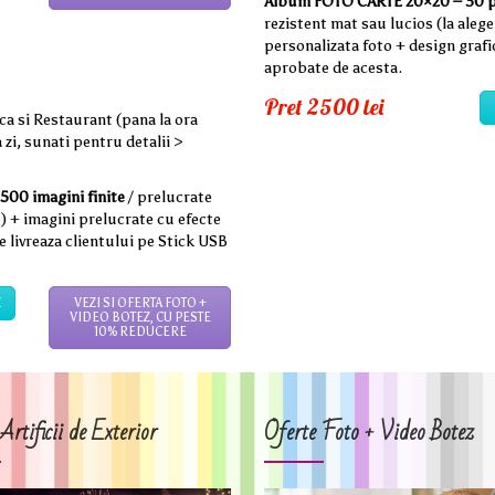
Album FOTO CARTE 20×20 – 30 p
rezistent mat sau lucios (la aleg
personalizata foto + design grafi
aprobate de acesta.
Pret 2500 lei
ca si Restaurant (pana la ora
zi, sunati pentru detalii >
500 imagini finite
/ prelucrate
t) + imagini prelucrate cu efecte
e livreaza clientului pe Stick USB
Z
VEZI SI OFERTA FOTO +
VIDEO BOTEZ, CU PESTE
10% REDUCERE
Artificii de Exterior
Oferte Foto + Video Botez