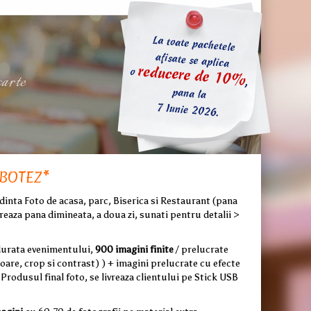
arte
 BOTEZ*
inta Foto de acasa, parc, Biserica si Restaurant (pana
eaza pana dimineata, a doua zi, sunati pentru detalii >
durata evenimentului,
900 imagini finite
/ prelucrate
loare, crop si contrast) ) + imagini prelucrate cu efecte
 Produsul final foto, se livreaza clientului pe Stick USB