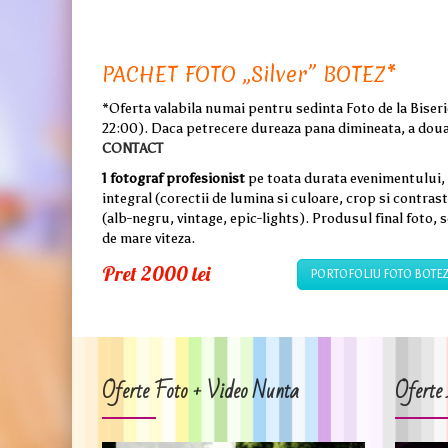
PACHET FOTO „Silver” BOTEZ*
*Oferta valabila numai pentru sedinta Foto de la Biseri
22:00). Daca petrecere dureaza pana dimineata, a doua 
CONTACT
1 fotograf profesionist
pe toata durata evenimentului,
integral (corectii de lumina si culoare, crop si contras
(alb-negru, vintage, epic-lights). Produsul final foto, s
de mare viteza.
Pret 2000 lei
PORTOFOLIU FOTO BOTE
Oferte Foto + Video Nunta
Oferte 