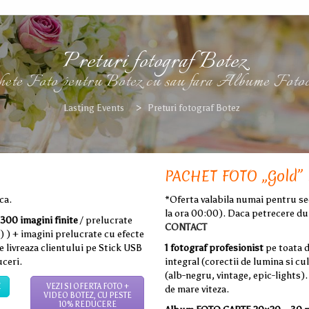
Preturi fotograf Botez
hete Foto pentru Botez cu sau fara Albume Fotoc
Lasting Events
>
Preturi fotograf Botez
PACHET FOTO „Gold”
ca.
*Oferta valabila numai pentru sed
la ora 00:00). Daca petrecere dur
300 imagini finite
/ prelucrate
CONTACT
t) ) + imagini prelucrate cu efecte
e livreaza clientului pe Stick USB
1 fotograf profesionist
pe toata 
uceri.
integral (corectii de lumina si cu
(alb-negru, vintage, epic-lights).
Z
VEZI SI OFERTA FOTO +
de mare viteza.
VIDEO BOTEZ, CU PESTE
10% REDUCERE