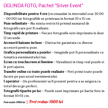
OGLINDA FOTO, Pachet "Silver Event"
Disponibilitate pentru 4 ore
(recomandat in intervalul orar 20:00
– 00:00) iar fotografiile se printeaza in format 10 x 15 cm.
Poze nelimitate
– Nu exista restrictii privind numarul de
fotografii care pot fi realizate.
Timp rapid de printare
– Fiecare fotografie este imprimata in doar
12 secunde.
Accesorii haioase incluse
– Distractie garantata cu diverse
accesorii pentru poze.
Grafica personalizata a pozelor
– Imaginile pot fi personalizate cu
tematica evenimentului tau.
Ecran cu touchscreen si liveview
– Vizualizezi in timp real pozele si
le poti ajusta.
Transfer online cu toate pozele realizate
– Poti primi toate pozele
facute pe parcursul evenimentului.
1 operator
– Un profesionist va fi prezent pentru a se asigura ca
totul decurge perfect.
Fotografii tiparite pe loc
– Pozele sunt imprimate pe hartie foto in
format 10×15 cm.
| Pret redus: 1800 lei
Pret vechi: 1980 lei