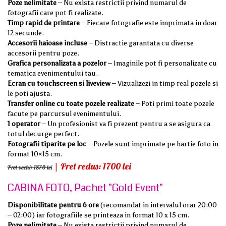
Poze nelimitate
– Nu exista restrictii privind numarul de
fotografii care pot fi realizate.
Timp rapid de printare
– Fiecare fotografie este imprimata in doar
12 secunde.
Accesorii haioase incluse
– Distractie garantata cu diverse
accesorii pentru poze.
Grafica personalizata a pozelor
– Imaginile pot fi personalizate cu
tematica evenimentului tau.
Ecran cu touchscreen si liveview
– Vizualizezi in timp real pozele si
le poti ajusta.
Transfer online cu toate pozele realizate
– Poti primi toate pozele
facute pe parcursul evenimentului.
1 operator
– Un profesionist va fi prezent pentru a se asigura ca
totul decurge perfect.
Fotografii tiparite pe loc
– Pozele sunt imprimate pe hartie foto in
format 10×15 cm.
| Pret redus: 1700 lei
Pret vechi: 1870 lei
CABINA FOTO, Pachet "Gold Event"
Disponibilitate pentru 6 ore
(recomandat in intervalul orar 20:00
– 02:00) iar fotografiile se printeaza in format 10 x 15 cm.
Poze nelimitate
– Nu exista restrictii privind numarul de