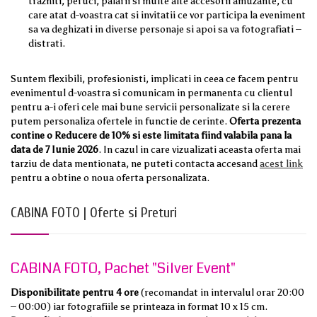
trazniti, peruci, palarii si multe alte accesorii amuzante, cu
care atat d-voastra cat si invitatii ce vor participa la eveniment
sa va deghizati in diverse personaje si apoi sa va fotografiati –
distrati.
Suntem flexibili, profesionisti, implicati in ceea ce facem pentru
evenimentul d-voastra si comunicam in permanenta cu clientul
pentru a-i oferi cele mai bune servicii personalizate si la cerere
putem personaliza ofertele in functie de cerinte.
Oferta prezenta
contine o Reducere de 10% si este limitata fiind valabila pana la
data de 7 Iunie 2026
. In cazul in care vizualizati aceasta oferta mai
tarziu de data mentionata, ne puteti contacta accesand
acest link
pentru a obtine o noua oferta personalizata.
CABINA FOTO | Oferte si Preturi
CABINA FOTO, Pachet "Silver Event"
Disponibilitate pentru 4 ore
(recomandat in intervalul orar 20:00
– 00:00) iar fotografiile se printeaza in format 10 x 15 cm.