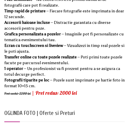
fotografii care pot fi realizate.
Timp rapid de printare
– Fiecare fotografie este imprimata in doar
12 secunde.
Accesorii haioase incluse
– Distractie garantata cu diverse
accesorii pentru poze.
Grafica personalizata a pozelor
– Imaginile pot fi personalizate cu
tematica evenimentului tau.
Ecran cu touchscreen si liveview
– Vizualizezi in timp real pozele si
le poti ajusta.
Transfer online cu toate pozele realizate
– Poti primi toate pozele
facute pe parcursul evenimentului.
1 operator
– Un profesionist va fi prezent pentru a se asigura ca
totul decurge perfect.
Fotografii tiparite pe loc
– Pozele sunt imprimate pe hartie foto in
format 10×15 cm.
| Pret redus: 2000 lei
Pret vechi: 2200 lei
OGLINDA FOTO | Oferte si Preturi