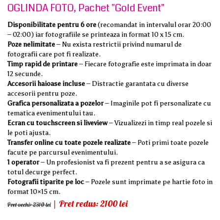
OGLINDA FOTO, Pachet "Gold Event"
Disponibilitate pentru 6 ore
(recomandat in intervalul orar 20:00
– 02:00) iar fotografiile se printeaza in format 10 x 15 cm.
Poze nelimitate
– Nu exista restrictii privind numarul de
fotografii care pot fi realizate.
Timp rapid de printare
– Fiecare fotografie este imprimata in doar
12 secunde.
Accesorii haioase incluse
– Distractie garantata cu diverse
accesorii pentru poze.
Grafica personalizata a pozelor
– Imaginile pot fi personalizate cu
tematica evenimentului tau.
Ecran cu touchscreen si liveview
– Vizualizezi in timp real pozele si
le poti ajusta.
Transfer online cu toate pozele realizate
– Poti primi toate pozele
facute pe parcursul evenimentului.
1 operator
– Un profesionist va fi prezent pentru a se asigura ca
totul decurge perfect.
Fotografii tiparite pe loc
– Pozele sunt imprimate pe hartie foto in
format 10×15 cm.
| Pret redus: 2100 lei
Pret vechi: 2310 lei