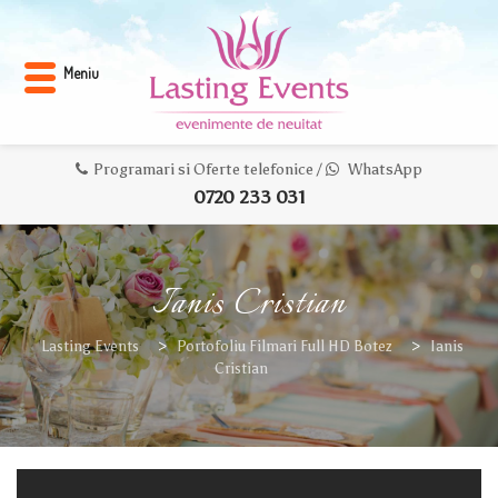
Meniu
Programari si Oferte telefonice /
WhatsApp
0720 233 031
Ianis Cristian
Lasting Events
>
Portofoliu Filmari Full HD Botez
>
Ianis
Cristian